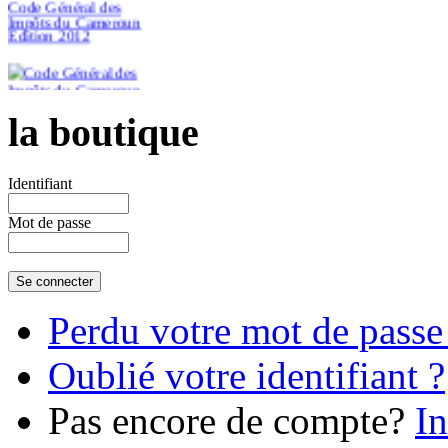
Impôts du Cameroun
Edition 2012
la boutique
€46.51
Identifiant
Mot de passe
Perdu votre mot de passe
Oublié votre identifiant ?
Pas encore de compte?
In