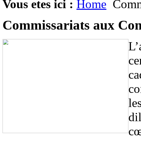
Vous etes ici :
Home
Commi
Commissariats aux Co
L’
ce
ca
co
le
di
cœ