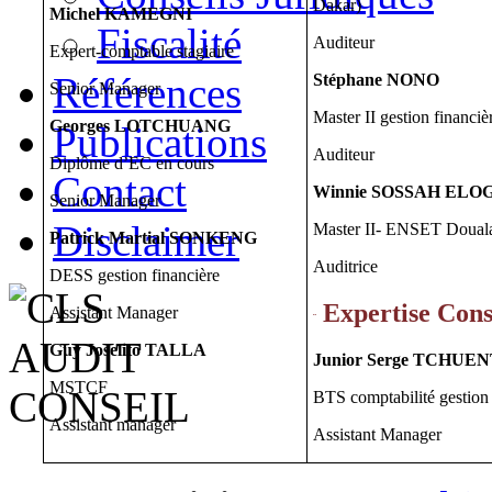
Dakar)
Michel KAMEGNI
Fiscalité
Auditeur
Expert-comptable stagiaire
Références
Stéphane NONO
Senior Manager
Master II
gestion financiè
Georges LOTCHUANG
Publications
Auditeur
Diplôme d’EC en cours
Contact
Winnie SOSSAH ELO
Senior Manager
Disclaimer
Master II- ENSET Doual
Patrick Martial SONKENG
Auditrice
DESS
gestion financière
Expertise Cons
Assistant Manager
¨
Guy Joselito TALLA
Junior Serge
TCHUEN
MSTCF
BTS comptabilité gestion
Assistant manager
Assistant Manager