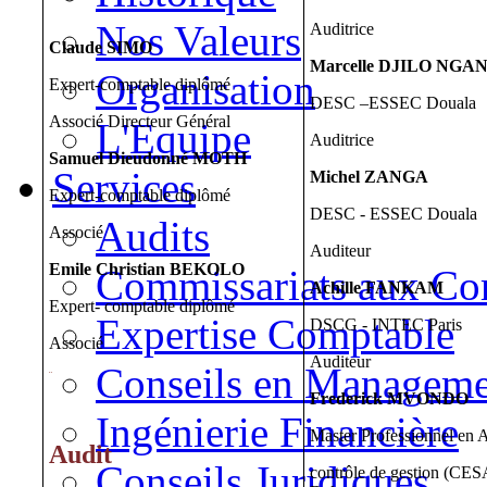
Nos Valeurs
Auditrice
Claude SIMO
Marcelle DJILO NG
Organisation
Expert-comptable diplômé
DESC –ESSEC Douala
Associé Directeur Général
L'Equipe
Auditrice
Samuel Dieudonné MOTH
Services
Michel ZANGA
Expert-comptable diplômé
DESC - ESSEC Douala
Audits
Associé
Auditeur
Emile Christian BEKOLO
Commissariats aux Co
Achille FANKAM
Expert- comptable diplômé
Expertise Comptable
DSCG - INTEC Paris
Associé
Auditeur
Conseils en Manageme
¨
Frederick MVONDO
Ingénierie Financière
Master Professionnel en A
Audit
Conseils Juridiques
contrôle de gestion (CE